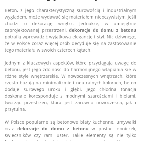
Beton, z jego charakterystyczną surowością i industrialnym
wyglądem, może wydawać się materiałem nieoczywistym, jeśli
chodzi o dekorację wnętrz. Jednakże, w umiejętnie
zaprojektowanej przestrzeni,
dekoracje do domu z betonu
potrafią wprowadzić wyjątkową elegancję i styl. Nic dziwnego,
że w Polsce coraz więcej osób decyduje się na zastosowanie
tego materiału w swoich czterech kątach.
Jednym z kluczowych aspektów, które przyciągają uwagę do
betonu, jest jego zdolność do harmonijnego wtapiania się w
różne style wnętrzarskie. W nowoczesnych wnętrzach, które
często bazują na minimalizmie i neutralnych kolorach, beton
dodaje surowego uroku i głębi. Jego chłodna tonacja
doskonale koresponduje z modnymi szarościami i bielami,
tworząc przestrzeń, która jest zarówno nowoczesna, jak i
przytulna.
W Polsce popularne są betonowe blaty kuchenne, umywalki
oraz
dekoracje do domu z betonu
w postaci doniczek,
świeczników czy ram luster. Takie elementy są nie tylko