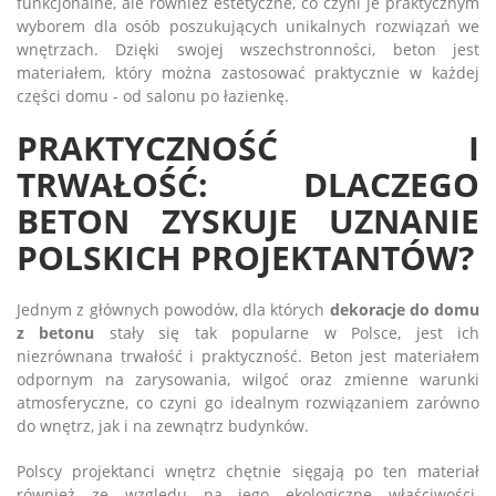
funkcjonalne, ale również estetyczne, co czyni je praktycznym
wyborem dla osób poszukujących unikalnych rozwiązań we
wnętrzach. Dzięki swojej wszechstronności, beton jest
materiałem, który można zastosować praktycznie w każdej
części domu - od salonu po łazienkę.
PRAKTYCZNOŚĆ I
TRWAŁOŚĆ: DLACZEGO
BETON ZYSKUJE UZNANIE
POLSKICH PROJEKTANTÓW?
Jednym z głównych powodów, dla których
dekoracje do domu
z betonu
stały się tak popularne w Polsce, jest ich
niezrównana trwałość i praktyczność. Beton jest materiałem
odpornym na zarysowania, wilgoć oraz zmienne warunki
atmosferyczne, co czyni go idealnym rozwiązaniem zarówno
do wnętrz, jak i na zewnątrz budynków.
Polscy projektanci wnętrz chętnie sięgają po ten materiał
również ze względu na jego ekologiczne właściwości.