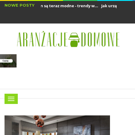
NOWE POSTY
akie kolory ścian są teraz modne - trendy w...
Jak urządzić małe mies
tyl Japandi we wnętrzach - kolory, meble i...
Menu