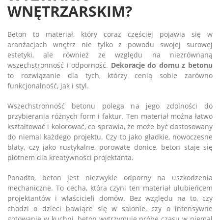
WNĘTRZARSKIM?
Beton to materiał, który coraz częściej pojawia się w
aranżacjach wnętrz nie tylko z powodu swojej surowej
estetyki, ale również ze względu na niezrównaną
wszechstronność i odporność.
Dekoracje do domu z betonu
to rozwiązanie dla tych, którzy cenią sobie zarówno
funkcjonalność, jak i styl.
Wszechstronność betonu polega na jego zdolności do
przybierania różnych form i faktur. Ten materiał można łatwo
kształtować i kolorować, co sprawia, że może być dostosowany
do niemal każdego projektu. Czy to jako gładkie, nowoczesne
blaty, czy jako rustykalne, porowate donice, beton staje się
płótnem dla kreatywności projektanta.
Ponadto, beton jest niezwykle odporny na uszkodzenia
mechaniczne. To cecha, która czyni ten materiał ulubieńcem
projektantów i właścicieli domów. Bez względu na to, czy
chodzi o dzieci bawiące się w salonie, czy o intensywne
gotowanie w kuchni, beton wytrzymuje próbę czasu w niemal